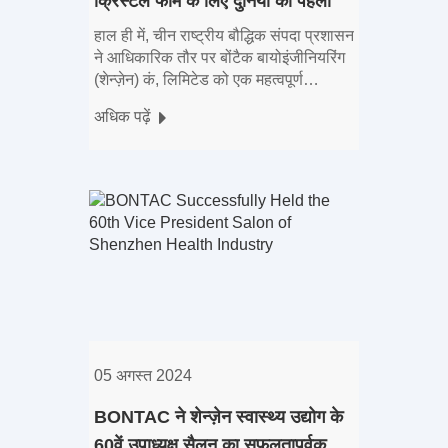
क्रिस्टल फॉर्म के लिए दुनिया का पहला
पेटेंट
हाल ही में, चीन राष्ट्रीय बौद्धिक संपदा प्रशासन
ने आधिकारिक तौर पर बोंटैक बायोइंजीनियरिंग
(शेन्ज़ेन) कं, लिमिटेड को एक महत्वपूर्ण
आविष्कार पेटेंट प्रदान किया- "कम β-
अधिक पढ़ें
निकोटिनमाइड मो का अनाकार यौगिक
05 अगस्त 2024
BONTAC ने शेन्ज़ेन स्वास्थ्य उद्योग के
60वें उपाध्यक्ष सैलून का सफलतापूर्वक