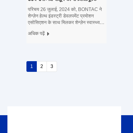
आयोजन किया
परिचय 26 जुलाई, 2024 को, BONTAC ने
शेन्ज़ेन हेल्थ इंडस्ट्री डेवलपमेंट प्रमोशन
एसोसिएशन के साथ मिलकर शेन्ज़ेन स्वास्थ्य
उद्योग के 60वें उपाध्यक्ष सैलून का थीम के साथ
अधिक पढ़ें
सफलतापूर्वक आयोजन किया
1
2
3