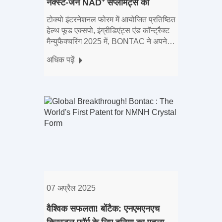
नेक्स्ट-जेन NAD⁺ सप्लीमेंट्स का
अनावरण किया
टोक्यो इंटरनेशनल फोरम में आयोजित प्रतिष्ठित
हेल्थ फूड एक्सपो, इंग्रीडिएंट्स एंड कॉन्ट्रैक्ट
मैन्युफैक्चरिंग 2025 में, BONTAC ने अपने
अग्रणी पूर्ण-श्रृंखला NAD⁺ पूरक नवाचारों का
अधिक पढ़ें
प्रदर्शन करके वैश्विक ध्यान आकर्षित किया।
ओवे के साथ
07 अप्रैल 2025
वैश्विक सफलता! बोंटैक: एनएमएनएच