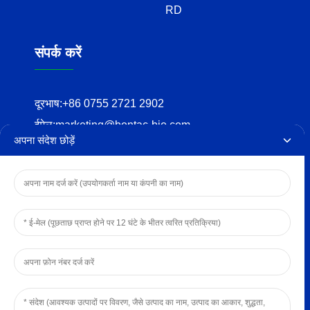
RD
संपर्क करें
दूरभाष:
+86 0755 2721 2902
ईमेल:
marketing@bontac-bio.com
अपना संदेश छोड़ें
पता:
12-13f, ब्लॉक 3b, hengtaiyu बिल्डिंग, तांगवेई समुदाय,
fenghuang स्ट्रीट, गुआंगमिंग जिला, शेन्ज़ेन
कॉपीराइट © 2024 बोंटैक बायो-इंजीनियरिंग (शेन्ज़ेन) कं, लिमिटेड
गोपनीयता नीति